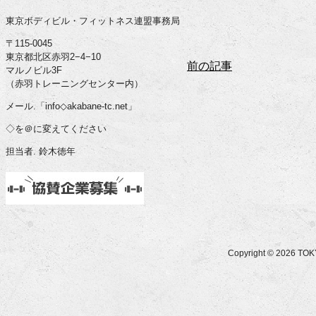
東京ボディビル・フィットネス連盟事務局
〒115-0045
東京都北区赤羽2−4−10
前の記事
マルノビル3F
（赤羽トレーニングセンター内）
メール.「info◇akabane-tc.net」
◇を＠に変えてください
担当者. 鈴木徳年
Copyright © 2026 T