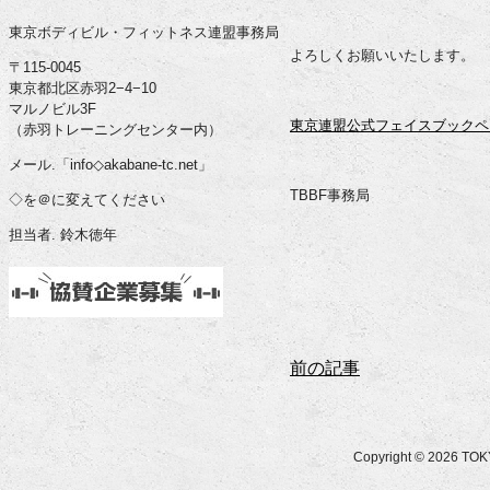
東京ボディビル・フィットネス連盟事務局
よろしくお願いいたします。
〒115-0045
東京都北区赤羽2−4−10
マルノビル3F
東京連盟公式フェイスブックペ
（赤羽トレーニングセンター内）
メール.「info◇akabane-tc.net」
TBBF事務局
◇を＠に変えてください
担当者. 鈴木徳年
前の記事
Copyright © 2026 T