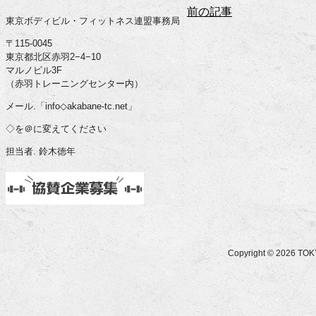
前の記事
東京ボディビル・フィットネス連盟事務局
〒115-0045
東京都北区赤羽2−4−10
マルノビル3F
（赤羽トレーニングセンター内）
メール.「info◇akabane-tc.net」
◇を＠に変えてください
担当者. 鈴木徳年
Copyright © 2026 T