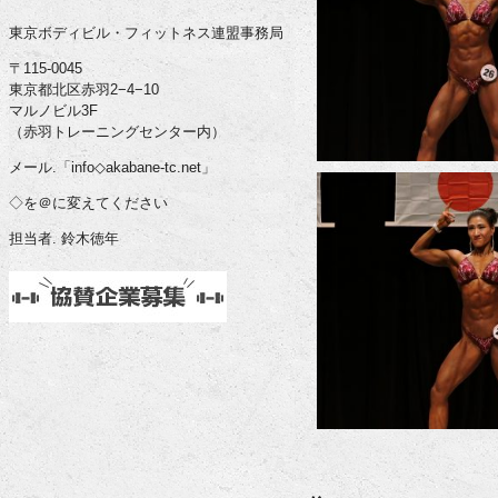
東京ボディビル・フィットネス連盟事務局
〒115-0045
東京都北区赤羽2−4−10
マルノビル3F
（赤羽トレーニングセンター内）
メール.「info◇akabane-tc.net」
◇を＠に変えてください
担当者. 鈴木徳年