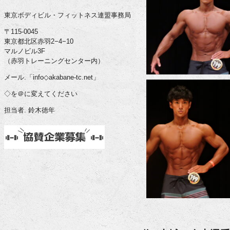
東京ボディビル・フィットネス連盟事務局
〒115-0045
東京都北区赤羽2−4−10
マルノビル3F
（赤羽トレーニングセンター内）
メール.「info◇akabane-tc.net」
◇を＠に変えてください
担当者. 鈴木徳年