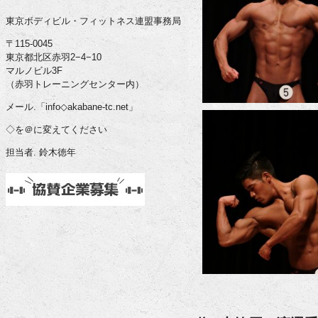
東京ボディビル・フィットネス連盟事務局
〒115-0045
東京都北区赤羽2−4−10
マルノビル3F
（赤羽トレーニングセンター内）
メール.「info◇akabane-tc.net」
◇を＠に変えてください
担当者. 鈴木徳年