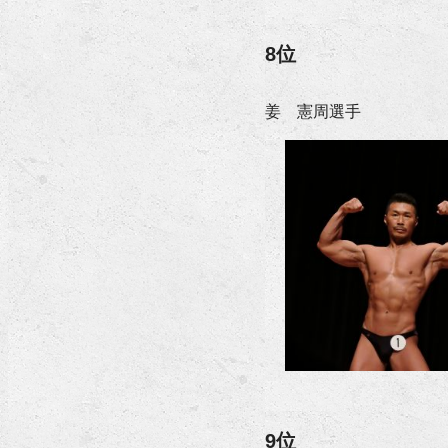
8位
姜 憲周選手
9位