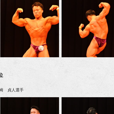
位
崎 貞人選手