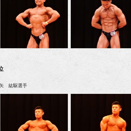
位
矢 紘駆選手