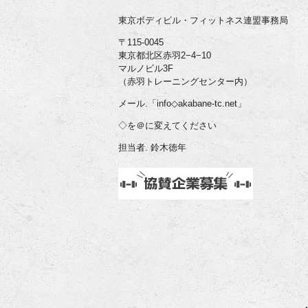
東京ボディビル・フィットネス連盟事務局
〒115-0045
東京都北区赤羽2−4−10
マルノビル3F
（赤羽トレーニングセンター内）
メール.「info◇akabane-tc.net」
◇を＠に変えてください
担当者. 鈴木徳年