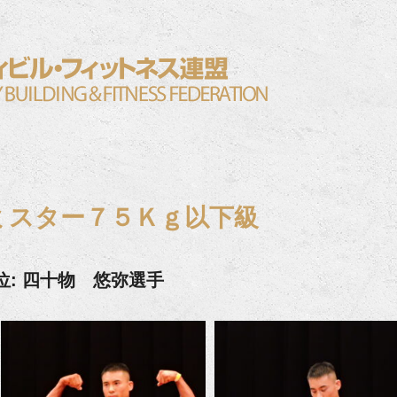
ミスター７５Ｋｇ以下級
位: 四十物 悠弥選手