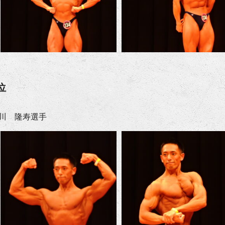
位
川 隆寿選手