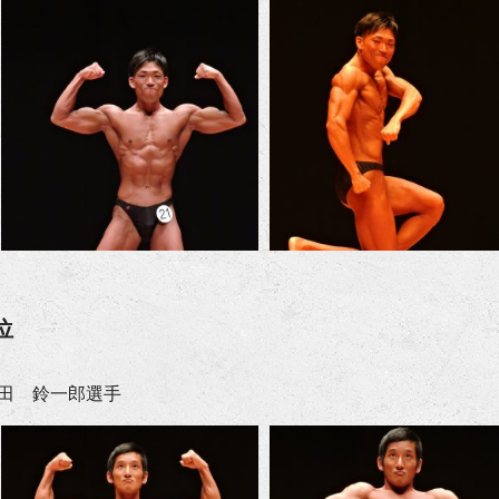
位
田 鈴一郎選手