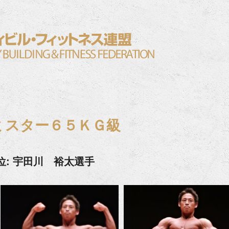
ミスター６５ＫＧ級
位: 宇田川 裕太選手