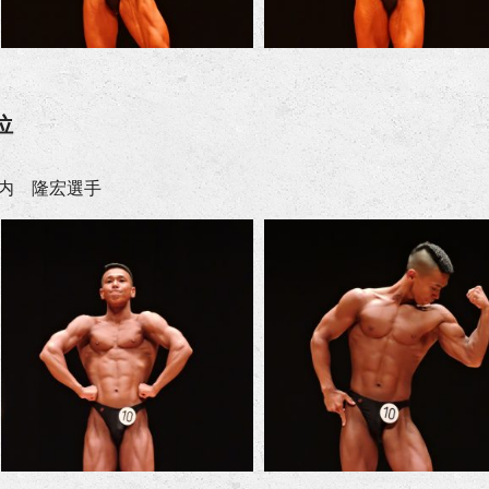
位
内 隆宏選手