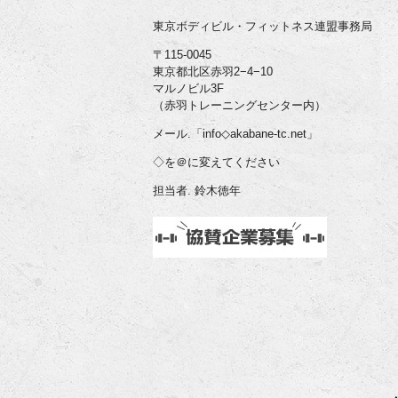
東京ボディビル・フィットネス連盟事務局
〒115-0045
東京都北区赤羽2−4−10
マルノビル3F
（赤羽トレーニングセンター内）
メール.「info◇akabane-tc.net」
◇を＠に変えてください
担当者. 鈴木徳年