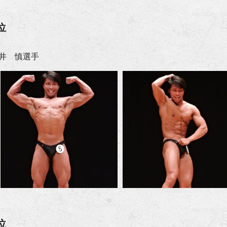
位
井 慎選手
位