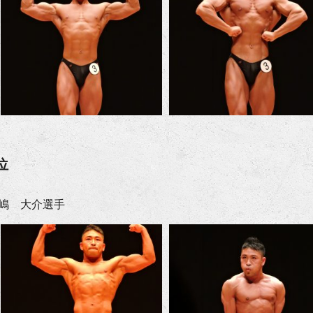
位
嶋 大介選手