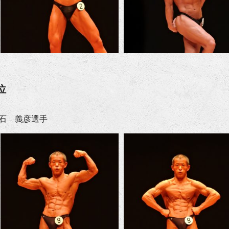
位
石 義彦選手