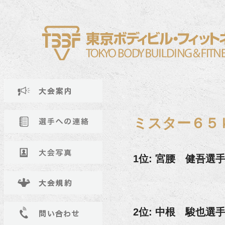
ミスター６５
1位: 宮腰 健吾選
2位: 中根 駿也選