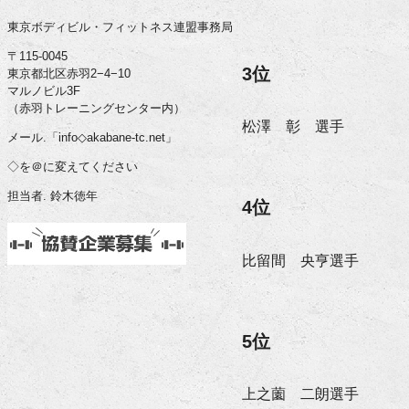
東京ボディビル・フィットネス連盟事務局
〒115-0045
3位
東京都北区赤羽2−4−10
マルノビル3F
（赤羽トレーニングセンター内）
松澤 彰 選手
メール.「info◇akabane-tc.net」
◇を＠に変えてください
担当者. 鈴木徳年
4位
比留間 央亨選手
5位
上之薗 二朗選手