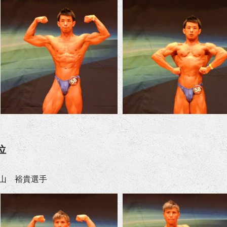
位
山 裕貴選手