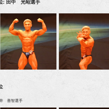
位: 田中 光昭選手
位
井 善智選手