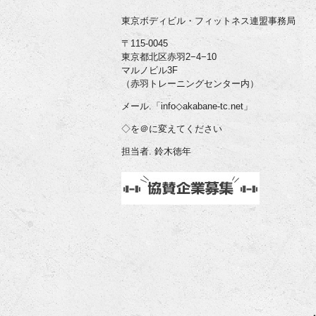
東京ボディビル・フィットネス連盟事務局
〒115-0045
東京都北区赤羽2−4−10
マルノビル3F
（赤羽トレーニングセンター内）
メール.「info◇akabane-tc.net」
◇を＠に変えてください
担当者. 鈴木徳年