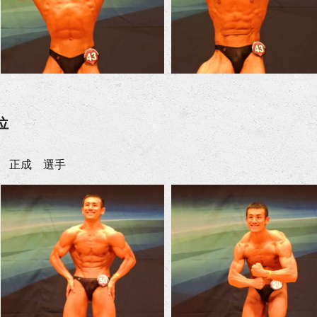
位
 正成 選手