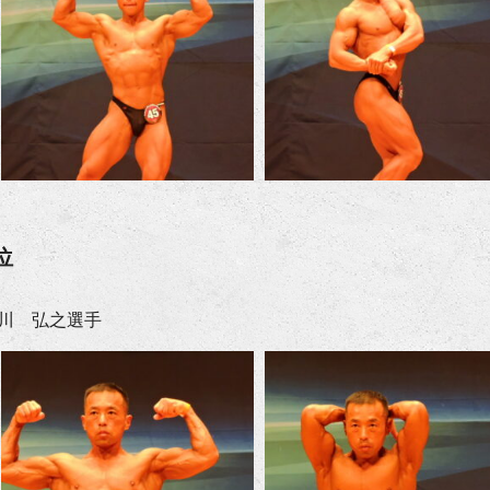
位
川 弘之選手