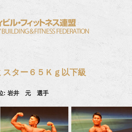
ミスター６５Ｋｇ以下級
位: 岩井 元 選手