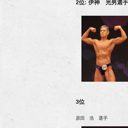
2位: 伊神 光男選
3位
原田 浩 選手