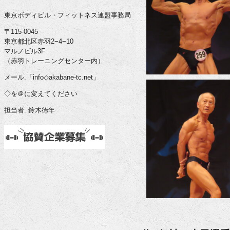
東京ボディビル・フィットネス連盟事務局
〒115-0045
東京都北区赤羽2−4−10
マルノビル3F
（赤羽トレーニングセンター内）
メール.「info◇akabane-tc.net」
◇を＠に変えてください
担当者. 鈴木徳年