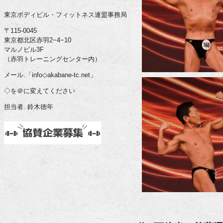
東京ボディビル・フィットネス連盟事務局
〒115-0045
東京都北区赤羽2−4−10
マルノビル3F
（赤羽トレーニングセンター内）
メール.「info◇akabane-tc.net」
◇を＠に変えてください
担当者. 鈴木徳年