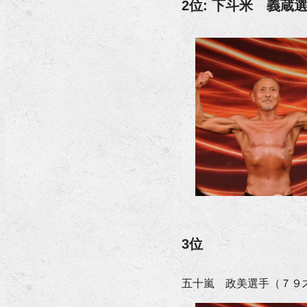
2位: 下斗米 義蔵
3位
五十嵐 政美選手（７９