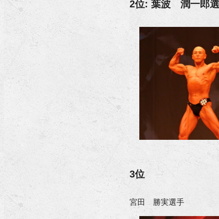
2位: 葉波 潤一郎
3位
宮田 勝実選手