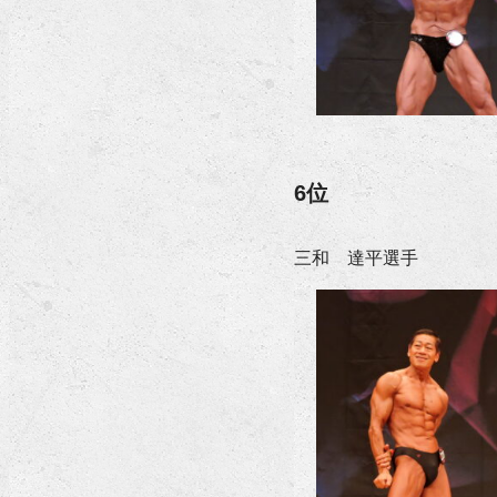
6位
三和 達平選手