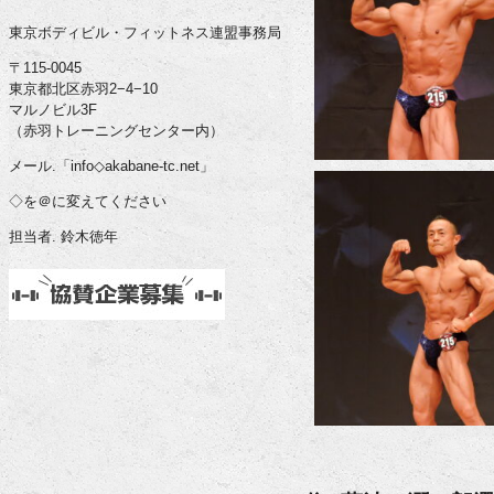
東京ボディビル・フィットネス連盟事務局
〒115-0045
東京都北区赤羽2−4−10
マルノビル3F
（赤羽トレーニングセンター内）
メール.「info◇akabane-tc.net」
◇を＠に変えてください
担当者. 鈴木徳年