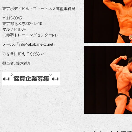
東京ボディビル・フィットネス連盟事務局
〒115-0045
東京都北区赤羽2−4−10
マルノビル3F
（赤羽トレーニングセンター内）
メール.「info◇akabane-tc.net」
◇を＠に変えてください
担当者. 鈴木徳年