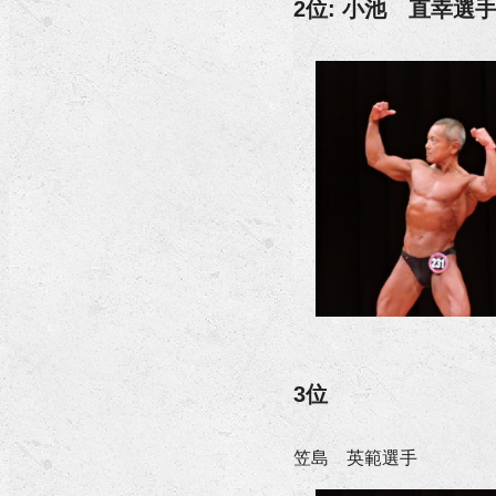
2位: 小池 直幸選
3位
笠島 英範選手