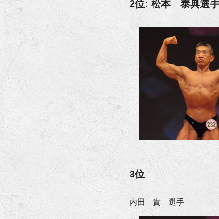
2位: 松本 泰典選
3位
内田 貴 選手