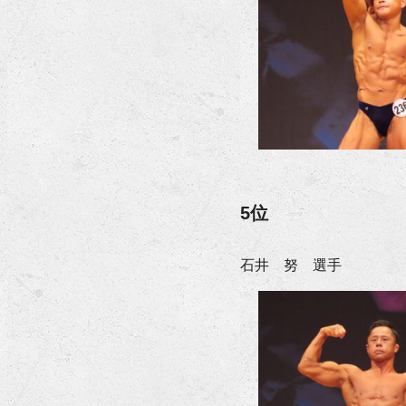
5位
石井 努 選手