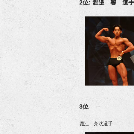
2位: 渡邉 響 選
3位
堀江 亮汰選手