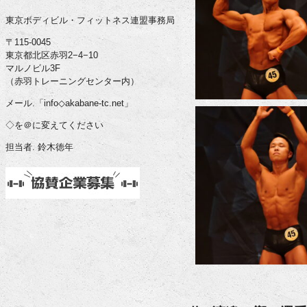
東京ボディビル・フィットネス連盟事務局
〒115-0045
東京都北区赤羽2−4−10
マルノビル3F
（赤羽トレーニングセンター内）
メール.「info◇akabane-tc.net」
◇を＠に変えてください
担当者. 鈴木徳年