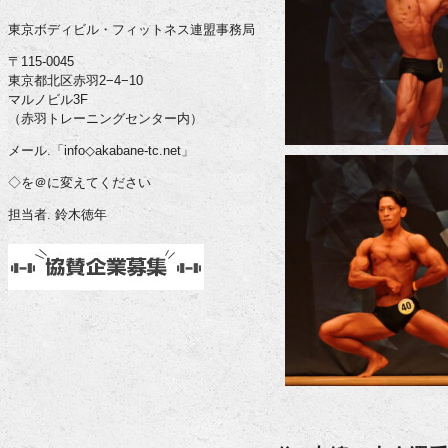
東京ボディビル・フィットネス連盟事務局
〒115-0045
東京都北区赤羽2−4−10
マルノビル3F
（赤羽トレーニングセンター内）
メール.「info◇akabane-tc.net」
◇を＠に変えてください
担当者. 鈴木徳年