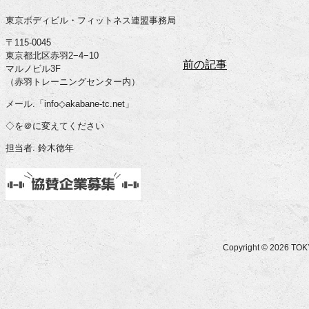
東京ボディビル・フィットネス連盟事務局
〒115-0045
東京都北区赤羽2−4−10
前の記事
マルノビル3F
（赤羽トレーニングセンター内）
メール.「info◇akabane-tc.net」
◇を＠に変えてください
担当者. 鈴木徳年
Copyright © 2026 T