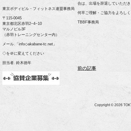
合は、出場を辞退していただき
東京ボディビル・フィットネス連盟事務局
何卒ご理解・ご協力をよろしく
〒115-0045
TBBF事務局
東京都北区赤羽2−4−10
マルノビル3F
（赤羽トレーニングセンター内）
メール.「info◇akabane-tc.net」
◇を＠に変えてください
担当者. 鈴木徳年
前の記事
Copyright © 2026 T