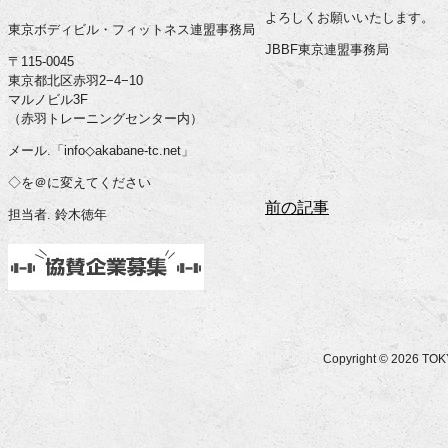
よろしくお願いいたします。
東京ボディビル・フィットネス連盟事務局
JBBF東京連盟事務局
〒115-0045
東京都北区赤羽2−4−10
マルノビル3F
（赤羽トレーニングセンター内）
メール.「info◇akabane-tc.net」
◇を＠に変えてください
前の記事
担当者. 鈴木徳年
Copyright © 2026 T