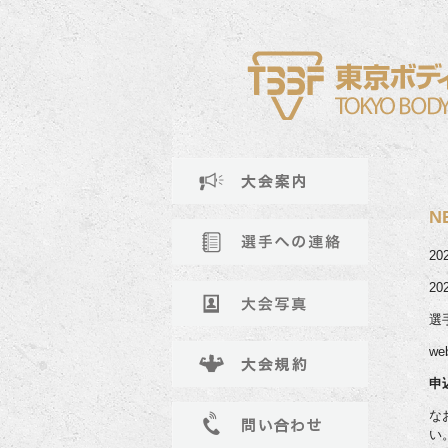
N
2
2
選
w
申
な
い