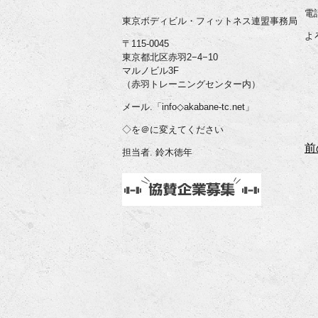
電
東京ボディビル・フィットネス連盟事務局
よ
〒115-0045
東京都北区赤羽2−4−10
マルノビル3F
（赤羽トレーニングセンター内）
メール.「info◇akabane-tc.net」
◇を＠に変えてください
前
担当者. 鈴木徳年