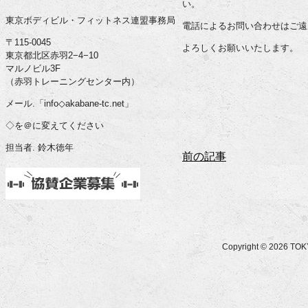
い。
東京ボディビル・フィットネス連盟事務局
電話によるお問い合わせはご遠
〒115-0045
よろしくお願いいたします。
東京都北区赤羽2−4−10
マルノビル3F
（赤羽トレーニングセンター内）
メール.「info◇akabane-tc.net」
◇を＠に変えてください
担当者. 鈴木徳年
前の記事
Copyright © 2026 T