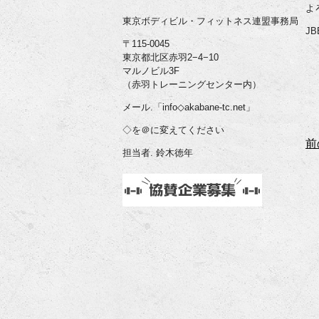
よ
東京ボディビル・フィットネス連盟事務局
J
〒115-0045
東京都北区赤羽2−4−10
マルノビル3F
（赤羽トレーニングセンター内）
メール.「info◇akabane-tc.net」
◇を＠に変えてください
前
担当者. 鈴木徳年