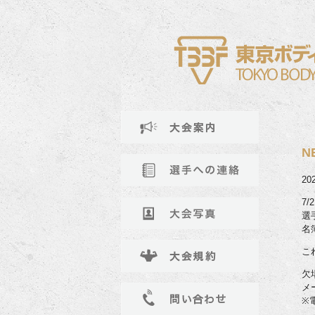
N
2
7
選
名
こ
欠
メ
※