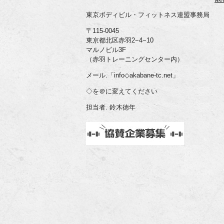
東京ボディビル・フィットネス連盟事務局
〒115-0045
東京都北区赤羽2−4−10
マルノビル3F
（赤羽トレーニングセンター内）
メール.「info◇akabane-tc.net」
◇を＠に変えてください
担当者. 鈴木徳年