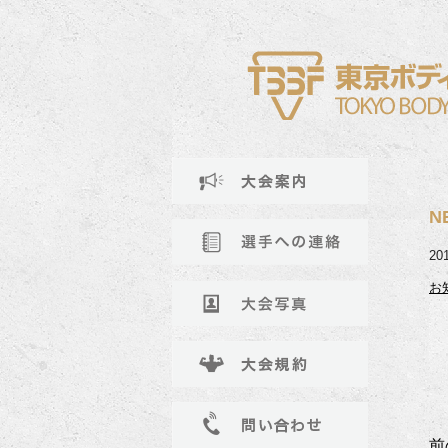
N
2
お知
前