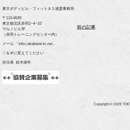
東京ボディビル・フィットネス連盟事務局
〒115-0045
東京都北区赤羽2−4−10
前の記事
マルノビル3F
（赤羽トレーニングセンター内）
メール.「info◇akabane-tc.net」
◇を＠に変えてください
担当者. 鈴木徳年
Copyright © 2026 T