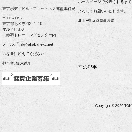
ホームページで公表されるまで
東京ボディビル・フィットネス連盟事務局
よろしくお願いいたします。
〒115-0045
JBBF東京連盟事務局
東京都北区赤羽2−4−10
マルノビル3F
（赤羽トレーニングセンター内）
メール.「info◇akabane-tc.net」
◇を＠に変えてください
担当者. 鈴木徳年
前の記事
Copyright © 2026 T